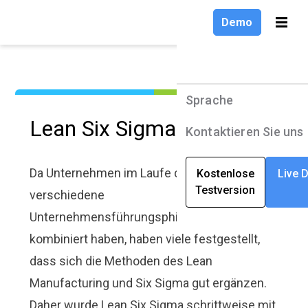
Demo
Demo
Sprache
Sprache
Produkte
Produkte
Sprache
Sprache
Lean Six Sigma
Lösungen
Lösungen
Deutsch
English
Kontaktieren Sie uns
Kontaktieren Sie uns
Unternehmen
Unternehmen
Deutsch
Da Unternehmen im Laufe der Jahre
Kostenlose
Kostenlose
Live 
Live 
Testversion
Testversion
Ressourcen
Ressourcen
verschiedene
Français
Unternehmensführungsphilosophien
kombiniert haben, haben viele festgestellt,
dass sich die Methoden des Lean
Manufacturing und Six Sigma gut ergänzen.
Daher wurde Lean Six Sigma schrittweise mit