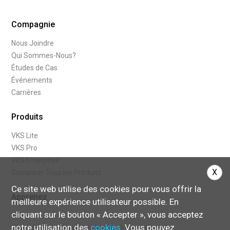
Compagnie
Nous Joindre
Qui Sommes-Nous?
Études de Cas
Événements
Carrières
Produits
VKS Lite
VKS Pro
VKS Enterprise
X
Comparer Tous les Produits
Ce site web utilise des cookies pour vous offrir la
Apprenez
meilleure expérience utilisateur possible. En
cliquant sur le bouton « Accepter », vous acceptez
Blogue
notre utilisation des
cookies
. Vous pouvez
Que Sont les Instructions de travail Numériques?