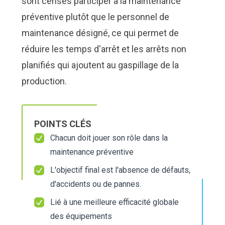
sont censés participer à la maintenance
Nous Jo
Nous Jo
de trava
de trava
préventive plutôt que le personnel de
Calculat
Calculat
Études 
Études 
maintenance désigné, ce qui permet de
Dictionn
Dictionn
réduire les temps d'arrêt et les arrêts non
Événem
Événem
planifiés qui ajoutent au gaspillage de la
Presse
Presse
Carrière
Carrière
production.
POINTS CLÉS
Chacun doit jouer son rôle dans la
maintenance préventive
L'objectif final est l'absence de défauts,
d'accidents ou de pannes.
Lié à une meilleure
efficacité globale
des équipements