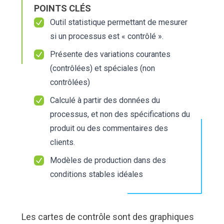
Nous Jo
Nous Jo
de trava
de trava
POINTS CLÉS
Outil statistique permettant de mesurer
Calculat
Calculat
Études 
Études 
si un processus est « contrôlé ».
Dictionn
Dictionn
Événem
Événem
Présente des variations courantes
(contrôlées) et spéciales (non
Presse
Presse
Carrière
Carrière
contrôlées)
Calculé à partir des données du
processus, et non des spécifications du
produit ou des commentaires des
clients.
Modèles de production dans des
conditions stables idéales
Les cartes de contrôle sont des graphiques