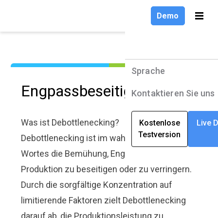
Demo
Demo
Sprache
Sprache
Produkte
Produkte
Sprache
Sprache
Engpassbeseitigung
Lösungen
Lösungen
Deutsch
English
Kontaktieren Sie uns
Kontaktieren Sie uns
Unternehmen
Unternehmen
Deutsch
Was ist Debottlenecking?
Kostenlose
Kostenlose
Live 
Live 
Testversion
Testversion
Ressourcen
Ressourcen
Debottlenecking ist im wahrsten Sinne des
Français
Wortes die Bemühung, Engpässe in der
Produktion zu beseitigen oder zu verringern.
Durch die sorgfältige Konzentration auf
limitierende Faktoren zielt Debottlenecking
darauf ab, die Produktionsleistung zu