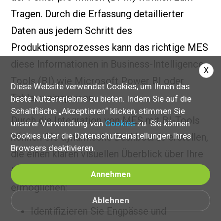
Tragen. Durch die Erfassung detaillierter
Daten aus jedem Schritt des
Produktionsprozesses kann das richtige MES
diese Informationen in Business-Intelligence-
X
Tools (BI) wie Microsoft Power BI oder
Diese Website verwendet Cookies, um Ihnen das
Tableau einspeisen.
beste Nutzererlebnis zu bieten. Indem Sie auf die
Schaltfläche „Akzeptieren“ klicken, stimmen Sie
Durch die Integration von MES mit BI-Tools
unserer Verwendung von
Cookies
zu. Sie können
Cookies über die Datenschutzeinstellungen Ihres
können Sie dynamische Dashboards erstellen,
Browsers deaktivieren.
die einen klaren visuellen Überblick über Ihre
Leistung bieten und Ihnen Folgendes
Annehmen
ermöglichen:
Ablehnen
Identifizieren Sie Engpässe und