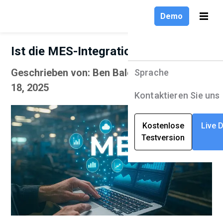
Demo
Ist die MES-Integration wichtig?
Sprache
Geschrieben von: Ben Baldwin | September
Produkte
Sprache
18, 2025
Lösungen
English
Kontaktieren Sie uns
Unternehmen
Deutsch
Kostenlose
Live 
Testversion
Ressourcen
Français