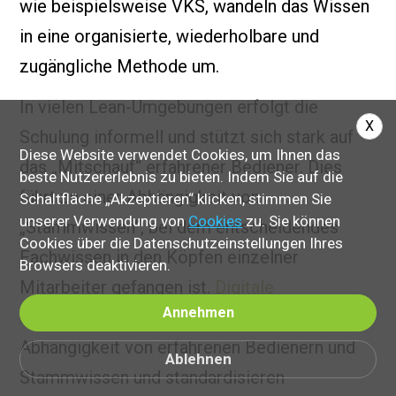
wie beispielsweise VKS, wandeln das Wissen
in eine organisierte, wiederholbare und
zugängliche Methode um.
In vielen Lean-Umgebungen erfolgt die
X
Schulung informell und stützt sich stark auf
Diese Website verwendet Cookies, um Ihnen das
das „Mitschauf“ erfahrener Bediener. Dies
beste Nutzererlebnis zu bieten. Indem Sie auf die
führt zu einer Abhängigkeit von
Schaltfläche „Akzeptieren“ klicken, stimmen Sie
unserer Verwendung von
Cookies
zu. Sie können
„Stammwissen“, bei dem entscheidendes
Cookies über die Datenschutzeinstellungen Ihres
Fachwissen in den Köpfen einzelner
Browsers deaktivieren.
Mitarbeiter gefangen ist.
Digitale
Annehmen
Arbeitsanweisungen
verringern die
Abhängigkeit von erfahrenen Bedienern und
Ablehnen
Stammwissen und standardisieren