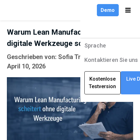
Demo
Warum Lean Manufacturing ohne
digitale Werkzeuge scheitert
Sprache
Produkte
Sprache
Geschrieben von: Sofia Trifonopoulos |
Lösungen
English
Kontaktieren Sie uns
April 10, 2026
Unternehmen
Deutsch
Kostenlose
Live 
Testversion
Ressourcen
Français