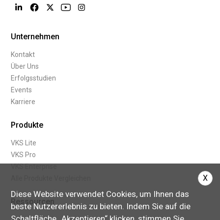
Unternehmen
Kontakt
Über Uns
Erfolgsstudien
Events
Karriere
Produkte
VKS Lite
VKS Pro
VKS Enterprise
X
Alle Produkte Vergleichen
Diese Website verwendet Cookies, um Ihnen das
Ressourcen
beste Nutzererlebnis zu bieten. Indem Sie auf die
Schaltfläche „Akzeptieren“ klicken, stimmen Sie
Blog