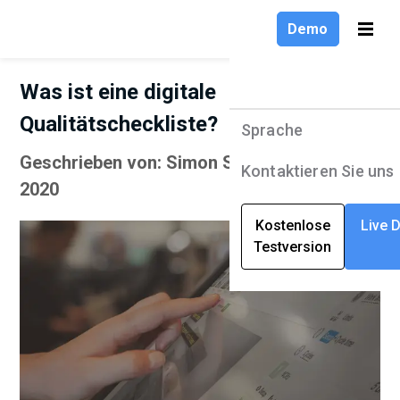
Demo
Was ist eine digitale
Qualitätscheckliste?
Sprache
Produkte
Sprache
Geschrieben von: Simon Spencer | Juni 23,
Lösungen
English
Kontaktieren Sie uns
2020
Unternehmen
Deutsch
Kostenlose
Live 
Testversion
Ressourcen
Français