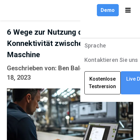
Demo
6 Wege zur Nutzung der
Konnektivität zwischen Mensch und
Sprache
Produkte
Sprache
Maschine
Lösungen
English
Kontaktieren Sie uns
Geschrieben von: Ben Baldwin | September
Unternehmen
Deutsch
18, 2023
Kostenlose
Live 
Testversion
Ressourcen
Français