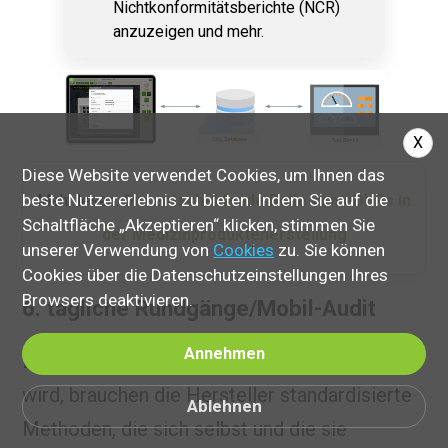
Nichtkonformitätsberichte (NCR)
anzuzeigen und mehr.
X
Diese Website verwendet Cookies, um Ihnen das
beste Nutzererlebnis zu bieten. Indem Sie auf die
Mehr lesen:
Die entscheidende Rolle von eDHRs in
Schaltfläche „Akzeptieren“ klicken, stimmen Sie
der Medizinprodukteherstellung
unserer Verwendung von
Cookies
zu. Sie können
Cookies über die Datenschutzeinstellungen Ihres
Browsers deaktivieren.
6. tägliche Rundgänge/Mobil-Audit
Annehmen
Da die moderne Fertigung immer komplexer
wird, brauchen die Hersteller standardisierte
Ablehnen
Methoden, die sich selbst und die sie