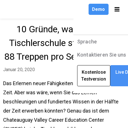
Demo
10 Gründe, warum diese
Tischlerschule statt 11 jetzt
Sprache
Produkte
Sprache
88 Treppen pro Semester baut
Lösungen
English
Kontaktieren Sie uns
Unternehmen
Deutsch
Januar 20, 2020
Kostenlose
Live 
Testversion
Ressourcen
Français
Das Erlernen neuer Fähigkeiten oder Berufe braucht
Zeit. Aber was wäre, wenn Sie das Lernen
beschleunigen und fundiertes Wissen in der Hälfte
der Zeit erwerben könnten? Genau das ist dem
Chateauguay Valley Career Education Center