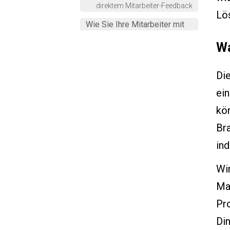
direktem Mitarbeiter-Feedback
Lö
Wie Sie Ihre Mitarbeiter mit
Produktivitätsmonitoring
Wa
befähigen
Die
ein
kön
Bra
ind
Wi
Ma
Pr
Din