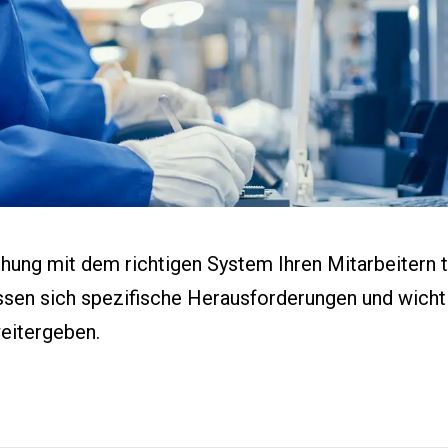
Worterbuch
Events
Presse
Karriere
ung mit dem richtigen System Ihren Mitarbeitern ta
ssen sich spezifische Herausforderungen und wichti
eitergeben.