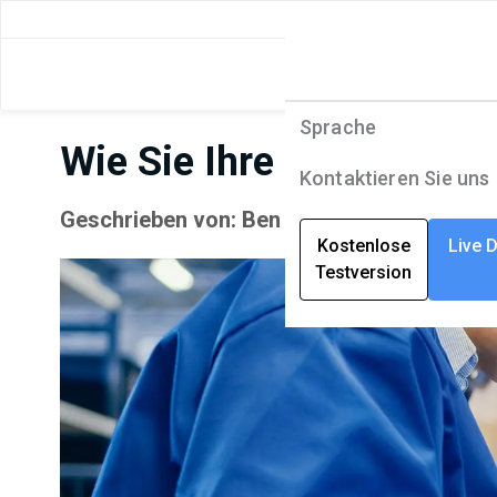
Sprache
Produkte
Sprache
Wie Sie Ihre Mitarbeite
Lösungen
English
Kontaktieren Sie uns
Geschrieben von: Ben Baldwin | März 30, 2
Unternehmen
Deutsch
Kostenlose
Live 
Testversion
Ressourcen
Français