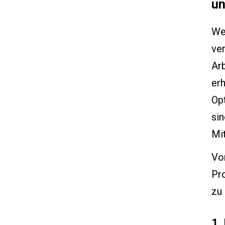
un
Wen
ve
Arb
er
Opt
sin
Mit
Vo
Pro
zu 
1.