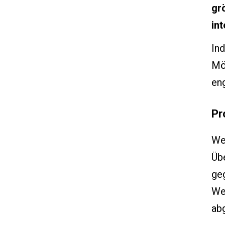
gr
in
Ind
Mög
eng
Pr
Wen
Üb
ge
We
abg