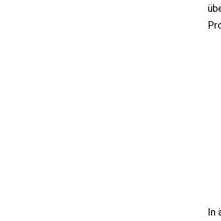
übe
Pr
In