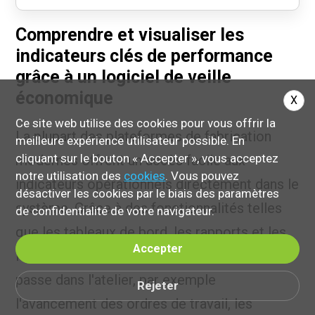
Comprendre et visualiser les
indicateurs clés de performance
grâce à un logiciel de veille
économique
X
Ce site web utilise des cookies pour vous offrir la
La plupart des plateformes de fabrication
meilleure expérience utilisateur possible. En
cliquant sur le bouton « Accepter », vous acceptez
modernes offrent un accès facile aux
notre utilisation des
cookies
. Vous pouvez
indicateurs opérationnels directement dans le
désactiver les cookies par le biais des paramètres
système. Grâce à des fonctionnalités telles
de confidentialité de votre navigateur.
que les tableaux de bord, les rapports et les
Accepter
KPI, vous pouvez rapidement voir ce qui se
passe dans l'atelier, par exemple
Rejeter
l'avancement des ordres de travail, les