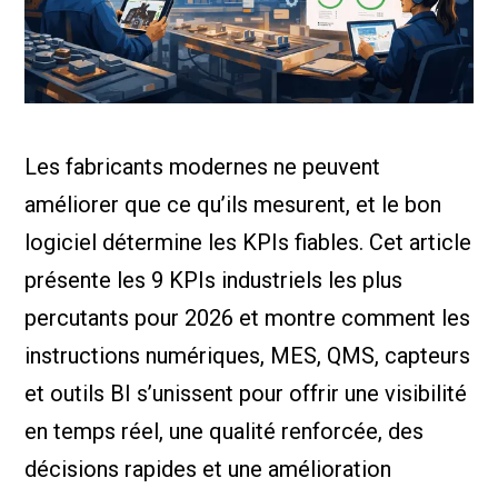
Nous Jo
de trava
Calculat
Études 
Dictionn
Événem
Presse
Les fabricants modernes ne peuvent
Carrière
améliorer que ce qu’ils mesurent, et le bon
logiciel détermine les KPIs fiables. Cet article
présente les 9 KPIs industriels les plus
percutants pour 2026 et montre comment les
instructions numériques, MES, QMS, capteurs
et outils BI s’unissent pour offrir une visibilité
en temps réel, une qualité renforcée, des
décisions rapides et une amélioration