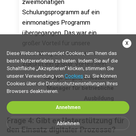
zweimonatigen
Schulungsprogramm auf ein
einmonatiges Programm
übergegangen. Das war ein
großer Vorteil für unsere
X
Ausbildung und wird auch in
Diese Website verwendet Cookies, um Ihnen das
beste Nutzererlebnis zu bieten. Indem Sie auf die
Zukunft ein großer Vorteil sein."
Schaltfläche „Akzeptieren“ klicken, stimmen Sie
unserer Verwendung von
Cookies
zu. Sie können
George Englis, Chesterton
Cookies über die Datenschutzeinstellungen Ihres
Manager für betriebliche
Browsers deaktivieren.
Ausbildung
Annehmen
Frage 4: Gibt es Unterstützung für
Ablehnen
den Einsatz digitaler Prozesse?