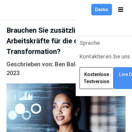
Demo
Brauchen Sie zusätzliche
Arbeitskräfte für die digitale
Sprache
Produkte
Sprache
Transformation?
Lösungen
English
Kontaktieren Sie uns
Geschrieben von: Ben Baldwin | März 2,
Unternehmen
Deutsch
2023
Kostenlose
Live 
Testversion
Ressourcen
Français