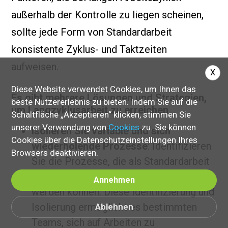
außerhalb der Kontrolle zu liegen scheinen,
sollte jede Form von Standardarbeit
konsistente Zyklus- und Taktzeiten
aufweisen.
X
Diese Website verwendet Cookies, um Ihnen das
Es gibt mehrere Lösungen und Strategien,
beste Nutzererlebnis zu bieten. Indem Sie auf die
um Langzyklusarbeit zu erreichen
Schaltfläche „Akzeptieren“ klicken, stimmen Sie
unserer Verwendung von
Cookies
zu. Sie können
Isolieren Sie variable und sich
Cookies über die Datenschutzeinstellungen Ihres
wiederholende Prozesse
: Identifizieren
Browsers deaktivieren.
Sie die Prozesse, die als Standardarbeit
vom Typ 1 oder Typ 2 klassifiziert
Annehmen
werden können. Diese Identifizierung und
Isolierung ermöglicht es bestimmten
Ablehnen
Teams, sich auf Arbeiten zu