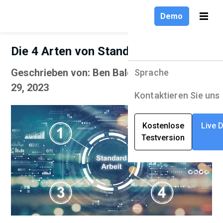
Demo
Die 4 Arten von Standardarbeit
Sprache
Geschrieben von: Ben Baldwin | September
Produkte
Sprache
29, 2023
Lösungen
English
Kontaktieren Sie uns
Unternehmen
Deutsch
Kostenlose
Live 
Testversion
Ressourcen
Français